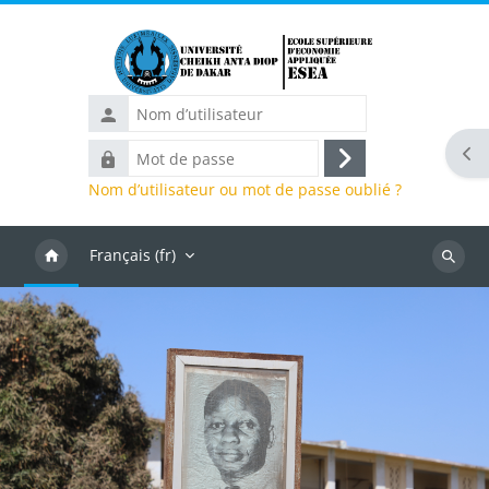
Passer au contenu principal
Nom
d’utilisateur
Ouvr
Mot
Connexion
de
Nom d’utilisateur ou mot de passe oublié ?
passe
Français ‎(fr)‎
Recher
des
cours