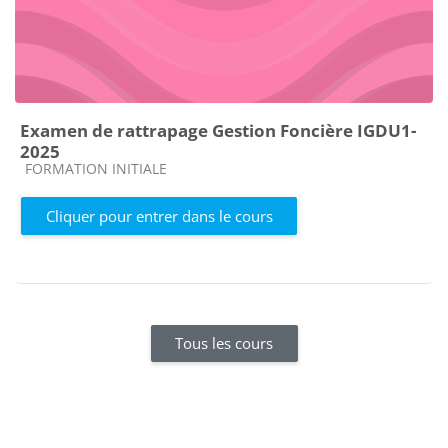
Examen de rattrapage Gestion Foncière IGDU1-
2025
Catégorie de cours
FORMATION INITIALE
Cliquer pour entrer dans le cours
Tous les cours
Blocs