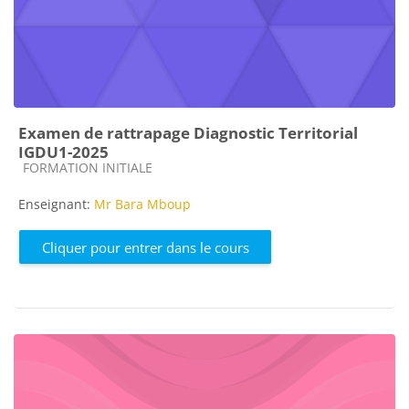
Examen de rattrapage Diagnostic Territorial
IGDU1-2025
Catégorie de cours
FORMATION INITIALE
Enseignant:
Mr Bara Mboup
Cliquer pour entrer dans le cours