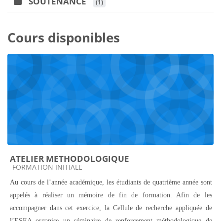
SOUTENANCE
 (1)
Cours disponibles
ATELIER METHODOLOGIQUE
Catégorie de cours
FORMATION INITIALE
Au cours de l’année académique, les étudiants de quatrième année sont
appelés à réaliser un mémoire de fin de formation. Afin de les
accompagner dans cet exercice, la Cellule de recherche appliquée de
l’ESEA organise un séminaire de renforcement méthodologique de