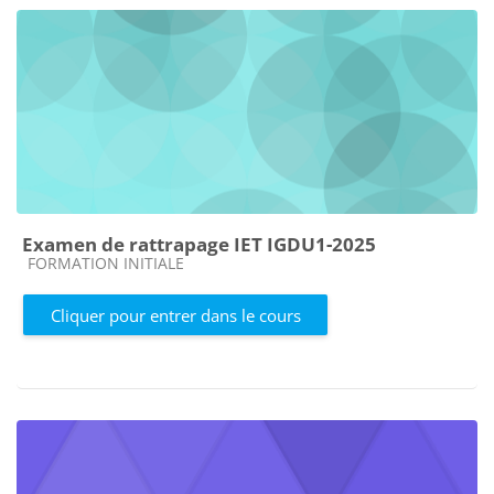
Examen de rattrapage IET IGDU1-2025
Catégorie de cours
FORMATION INITIALE
Cliquer pour entrer dans le cours