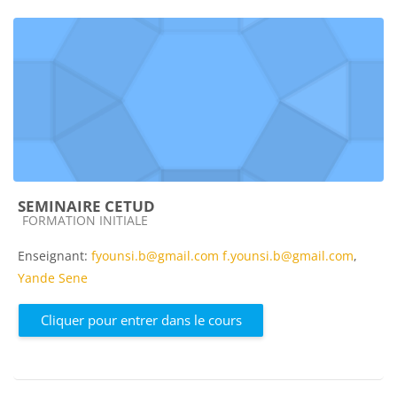
SEMINAIRE CETUD
Catégorie de cours
FORMATION INITIALE
Enseignant:
fyounsi.b@gmail.com f.younsi.b@gmail.com
,
Yande Sene
Cliquer pour entrer dans le cours